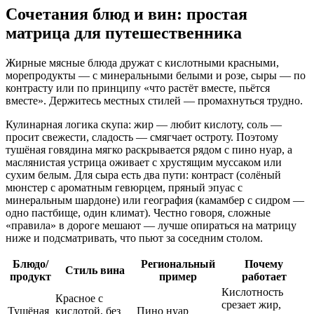
Сочетания блюд и вин: простая
матрица для путешественника
Жирные мясные блюда дружат с кислотными красными,
морепродукты — с минеральными белыми и розе, сыры — по
контрасту или по принципу «что растёт вместе, пьётся
вместе». Держитесь местных стилей — промахнуться трудно.
Кулинарная логика скупа: жир — любит кислоту, соль —
просит свежести, сладость — смягчает остроту. Поэтому
тушёная говядина мягко раскрывается рядом с пино нуар, а
маслянистая устрица оживает с хрустящим муссаком или
сухим белым. Для сыра есть два пути: контраст (солёный
мюнстер с ароматным гевюрцем, пряный эпуас с
минеральным шардоне) или география (камамбер с сидром —
одно пастбище, один климат). Честно говоря, сложные
«правила» в дороге мешают — лучше опираться на матрицу
ниже и подсматривать, что пьют за соседним столом.
Блюдо/
Региональный
Почему
Стиль вина
продукт
пример
работает
Кислотность
Красное с
срезает жир,
Тушёная
кислотой, без
Пино нуар