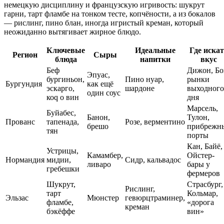
немецкую дисциплину и французскую игривость: шукрут
гарни, тарт фламбе на тонком тесте, копчёности, а из бокалов
— рислинг, пино блан, иногда игристый креман, который
неожиданно вытягивает жирное блюдо.
Ключевые
Идеальные
Где иска
Регион
Сыры
блюда
напитки
вкус
Беф
Дижон, Бо
Эпуас,
бургиньон,
Пино нуар,
рынки
Бургундия
как ещё
эскарго,
шардоне
выходного
один соус
коq о вин
дня
Марсель,
Буйабес,
Банон,
Тулон,
Прованс
тапенада,
Розе, верментино
брешо
прибрежн
тян
порты
Кан, Байё,
Устрицы,
Камамбер,
Ойстер-
Нормандия
мидии,
Сидр, кальвадос
ливаро
бары у
гребешки
фермеров
Шукрут,
Страсбург,
Рислинг,
тарт
Кольмар,
Эльзас
Мюнстер
гевюрцтраминер,
фламбе,
«дорога
креман
бэкёффе
вин»