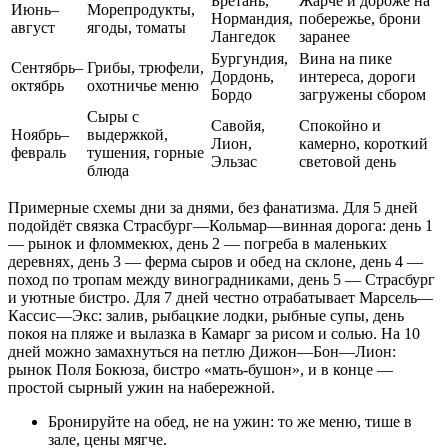
Бретань,
Жарче и дороже на
Июнь–
Морепродукты,
Нормандия,
побережье, брони
август
ягоды, томаты
Лангедок
заранее
Бургундия,
Вина на пике
Сентябрь–
Грибы, трюфели,
Дордонь,
интереса, дороги
октябрь
охотничье меню
Бордо
загружены сбором
Сыры с
Савойя,
Спокойно и
Ноябрь–
выдержкой,
Лион,
камерно, короткий
февраль
тушения, горные
Эльзас
световой день
блюда
Примерные схемы дни за днями, без фанатизма. Для 5 дней
подойдёт связка Страсбург—Кольмар—винная дорога: день 1
— рынок и фломмекюх, день 2 — погреба в маленьких
деревнях, день 3 — ферма сыров и обед на склоне, день 4 —
поход по тропам между виноградниками, день 5 — Страсбург
и уютные бистро. Для 7 дней честно отрабатывает Марсель—
Касcис—Экс: залив, рыбацкие лодки, рыбные супы, день
покоя на пляже и вылазка в Камарг за рисом и солью. На 10
дней можно замахнуться на петлю Дижон—Бон—Лион:
рынок Поля Бокюза, бистро «мать-бушон», и в конце —
простой сырный ужин на набережной.
Бронируйте на обед, не на ужин: то же меню, тише в
зале, цены мягче.