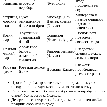
ягода
говядина
дубового
(Бургундия)
поддерживает
перебора
соус
Минералка и
Устрицы,
Сухое
Мюскаде (Пеи
пузырь очищают
морские
минеральное
Нанте), креман
вкусовые
ежи
белое или брют
(Эльзас)
рецепторы
Хрустящий
Кислотность
Козий
Совиньон
травянистый
повторяет
сыр
(Долина Луары)
белый
свежесть сыра
Ароматное
Пряный
Сладость и
белое с
Гевюрцтраминер
мягкий
специи дружат,
остаточной
(Эльзас)
сыр
соль не спорит
сладостью
Свежесть
Рыба на
Розе или лёгкое
Прованс, Кассис
подчёркивает
гриле
белое
дымок и травы
Простой приём: просите «стакан по-домашнему» к
блюду — вино будет местным и по стилю в тему.
Если сомневаетесь, берите полбутылки: попробуете пару
стилей без перегруза бюджета.
Десерты — с натуральной сладостью: тарт татен любит
поздний сбор или сидр-до.