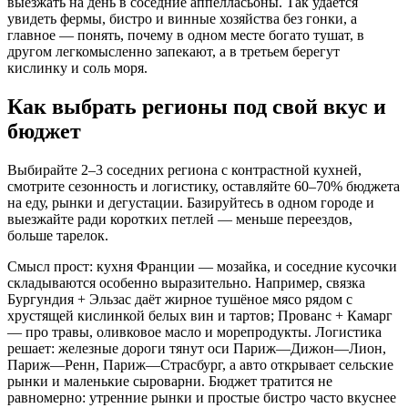
выезжать на день в соседние аппелласьоны. Так удаётся
увидеть фермы, бистро и винные хозяйства без гонки, а
главное — понять, почему в одном месте богато тушат, в
другом легкомысленно запекают, а в третьем берегут
кислинку и соль моря.
Как выбрать регионы под свой вкус и
бюджет
Выбирайте 2–3 соседних региона с контрастной кухней,
смотрите сезонность и логистику, оставляйте 60–70% бюджета
на еду, рынки и дегустации. Базируйтесь в одном городе и
выезжайте ради коротких петлей — меньше переездов,
больше тарелок.
Смысл прост: кухня Франции — мозайка, и соседние кусочки
складываются особенно выразительно. Например, связка
Бургундия + Эльзас даёт жирное тушёное мясо рядом с
хрустящей кислинкой белых вин и тартов; Прованс + Камарг
— про травы, оливковое масло и морепродукты. Логистика
решает: железные дороги тянут оси Париж—Дижон—Лион,
Париж—Ренн, Париж—Страсбург, а авто открывает сельские
рынки и маленькие сыроварни. Бюджет тратится не
равномерно: утренние рынки и простые бистро часто вкуснее