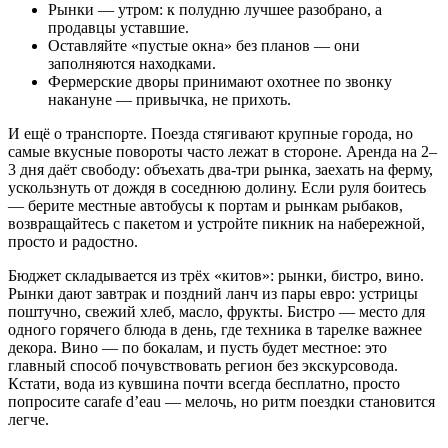
Рынки — утром: к полудню лучшее разобрано, а
продавцы уставшие.
Оставляйте «пустые окна» без планов — они
заполняются находками.
Фермерские дворы принимают охотнее по звонку
накануне — привычка, не прихоть.
И ещё о транспорте. Поезда стягивают крупные города, но
самые вкусные повороты часто лежат в стороне. Аренда на 2–
3 дня даёт свободу: объехать два-три рынка, заехать на ферму,
ускользнуть от дождя в соседнюю долину. Если руля боитесь
— берите местные автобусы к портам и рынкам рыбаков,
возвращайтесь с пакетом и устройте пикник на набережной,
просто и радостно.
Бюджет складывается из трёх «китов»: рынки, бистро, вино.
Рынки дают завтрак и поздний ланч из пары евро: устрицы
поштучно, свежий хлеб, масло, фрукты. Бистро — место для
одного горячего блюда в день, где техника в тарелке важнее
декора. Вино — по бокалам, и пусть будет местное: это
главный способ почувствовать регион без экскурсовода.
Кстати, вода из кувшина почти всегда бесплатно, просто
попросите carafe d’eau — мелочь, но ритм поездки становится
легче.