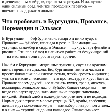
и дешевле, чем «звёзды», где плата за ритуал. И да, лучше
один сильный обед, чем три проходных перекуса —
впечатления держатся дольше.
Что пробовать в Бургундии, Провансе,
Нормандии и Эльзасе
В Бургундии — беф бургиньон, эскарго и пино нуар; в
Провансе — буйабес, тапенада и розе; в Нормандии —
устрицы, камамбер и сидр; в Эльзасе — шукрут, тарт фламбе и
рислинг. Эти пары блюд и напитков работают без ухищрений
— на местности они просто звучат громче.
Начнём с Бургундии: медленные тушения, соусы на красном
вине, горчица из Дижона. Беф бургиньон томится часами и
просит бокал с живой кислотностью, чтобы срезать жирность;
улитки в масле с чесноком — это про текстуру и хруст багета.
Прованс совсем другой: «солнечная» кухня, травы, анчоусы,
помидоры, оливковое масло. Буйабес бывает спорным — не
везде его варят щедро, зато маленькие порции тапенады,
пикулей, тёплый хлеб и охлаждённое розе почти не подводят.
Нормандия встречает морем: устрицы №3, крабы, гребешки;
дальше идут молочные жиры — камамбер, ливаро, пон-л’эвек,
и к ним — терпкий сидр или кальвадос. Эльзас смыкает