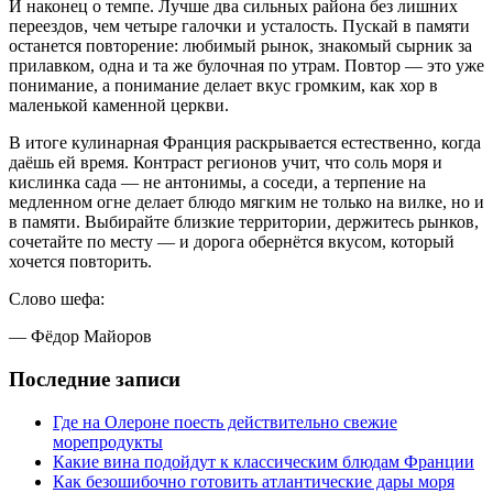
И наконец о темпе. Лучше два сильных района без лишних
переездов, чем четыре галочки и усталость. Пускай в памяти
останется повторение: любимый рынок, знакомый сырник за
прилавком, одна и та же булочная по утрам. Повтор — это уже
понимание, а понимание делает вкус громким, как хор в
маленькой каменной церкви.
В итоге кулинарная Франция раскрывается естественно, когда
даёшь ей время. Контраст регионов учит, что соль моря и
кислинка сада — не антонимы, а соседи, а терпение на
медленном огне делает блюдо мягким не только на вилке, но и
в памяти. Выбирайте близкие территории, держитесь рынков,
сочетайте по месту — и дорога обернётся вкусом, который
хочется повторить.
Слово шефа:
— Фёдор Майоров
Последние записи
Где на Олероне поесть действительно свежие
морепродукты
Какие вина подойдут к классическим блюдам Франции
Как безошибочно готовить атлантические дары моря